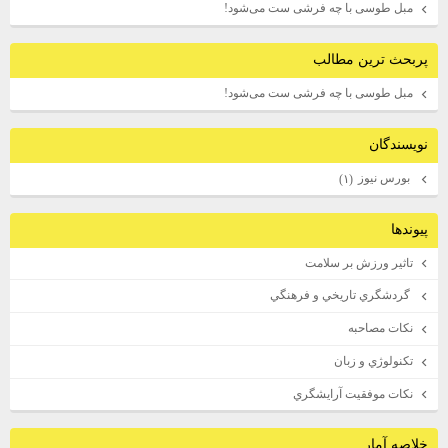
مبل طوسی با چه فرشی ست می‌شود!
پربحث ترين مطالب
مبل طوسی با چه فرشی ست می‌شود!
نويسندگان
بورس نيوز
(۱)
پيوندها
تاثير ورزش بر سلامت
گردشگري تاريخي و فرهنگي
نكات مصاحبه
تكنولوژي و زبان
نكات موفقيت آرايشگري
خلاصه آمار