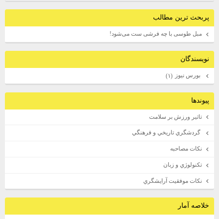
پربحث ترين مطالب
مبل طوسی با چه فرشی ست می‌شود!
نويسندگان
بورس نيوز
(۱)
پيوندها
تاثير ورزش بر سلامت
گردشگري تاريخي و فرهنگي
نكات مصاحبه
تكنولوژي و زبان
نكات موفقيت آرايشگري
خلاصه آمار