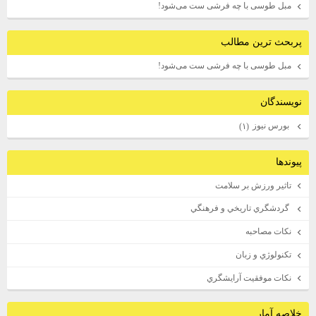
مبل طوسی با چه فرشی ست می‌شود!
پربحث ترين مطالب
مبل طوسی با چه فرشی ست می‌شود!
نويسندگان
بورس نيوز
(۱)
پيوندها
تاثير ورزش بر سلامت
گردشگري تاريخي و فرهنگي
نكات مصاحبه
تكنولوژي و زبان
نكات موفقيت آرايشگري
خلاصه آمار