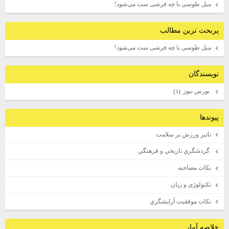
مبل طوسی با چه فرشی ست می‌شود!
پربحث ترين مطالب
مبل طوسی با چه فرشی ست می‌شود!
نويسندگان
بورس نيوز
(۱)
پيوندها
تاثير ورزش بر سلامت
گردشگري تاريخي و فرهنگي
نكات مصاحبه
تكنولوژي و زبان
نكات موفقيت آرايشگري
خلاصه آمار