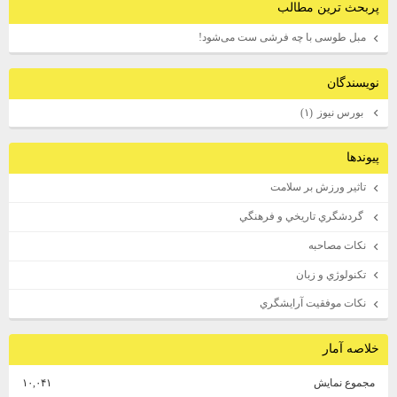
پربحث ترين مطالب
مبل طوسی با چه فرشی ست می‌شود!
نويسندگان
بورس نيوز
(۱)
پيوندها
تاثير ورزش بر سلامت
گردشگري تاريخي و فرهنگي
نكات مصاحبه
تكنولوژي و زبان
نكات موفقيت آرايشگري
خلاصه آمار
مجموع نمایش‌
۱۰,۰۴۱